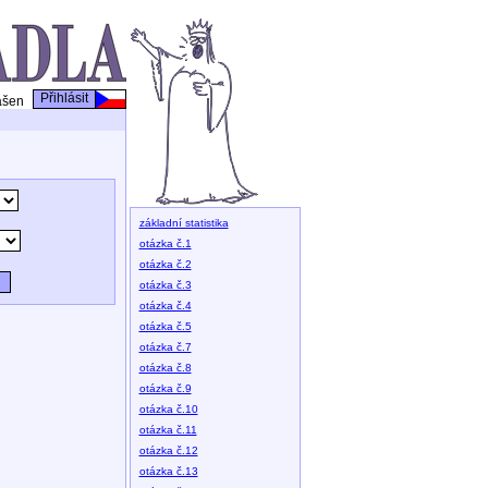
Přihlásit
ášen
základní statistika
otázka č.1
otázka č.2
otázka č.3
otázka č.4
otázka č.5
otázka č.7
otázka č.8
otázka č.9
otázka č.10
otázka č.11
otázka č.12
otázka č.13