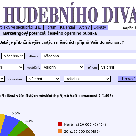
ojekty ve spolupráci JHD
Fórum
Kalendář
Archiv
Odkazy
nepřihl
Marketingový potenciál českého operního publika
 Jaká je přibližná výše čistých měsíčních příjmů Vaší domácnosti?
:
divadlo:
vzdělání:
příjem:
zaměstnání: