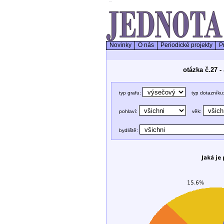
Novinky
O nás
Periodické projekty
Pr
otázka č.27 -
typ grafu:
typ dotazníku
pohlaví:
věk:
bydliště: