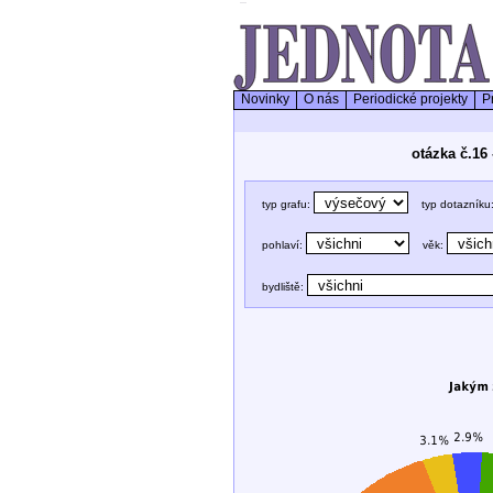
Novinky
O nás
Periodické projekty
Pr
otázka č.16
typ grafu:
typ dotazníku
pohlaví:
věk:
bydliště: