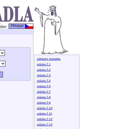
Přihlásit
ášen
základní statistika
otázka č.1
otázka č.2
otázka č.3
otázka č.4
otázka č.5
otázka č.7
otázka č.8
otázka č.9
otázka č.10
otázka č.11
otázka č.12
otázka č.13