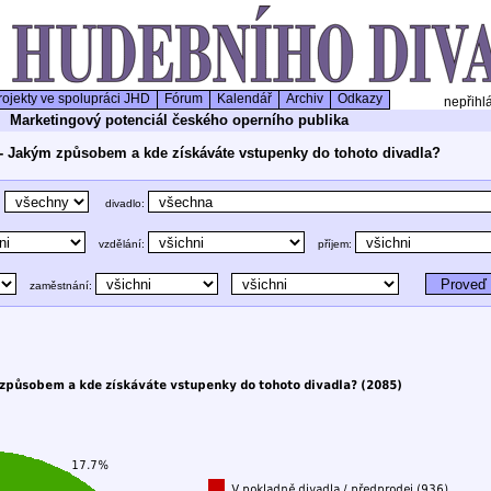
ojekty ve spolupráci JHD
Fórum
Kalendář
Archiv
Odkazy
nepřihl
Marketingový potenciál českého operního publika
 - Jakým způsobem a kde získáváte vstupenky do tohoto divadla?
:
divadlo:
vzdělání:
příjem:
zaměstnání: