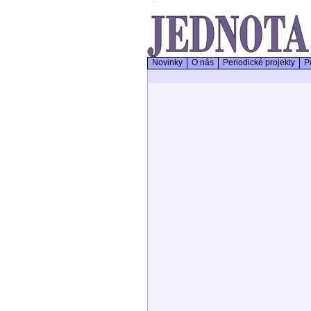
Novinky
O nás
Periodické projekty
Pr