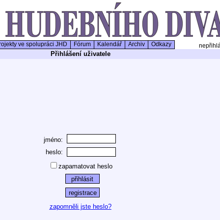
ojekty ve spolupráci JHD
Fórum
Kalendář
Archiv
Odkazy
nepřihl
Přihlášení uživatele
jméno:
heslo:
zapamatovat heslo
zapomněli jste heslo?