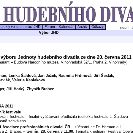
ojekty ve spolupráci JHD
Fórum
Kalendář
Archiv
Odkazy
nepřihl
Výbor JHD
í výboru Jednoty hudebního divadla ze dne 20. června 2011
taurant – Budova Národního muzea, Vinohradská 52/1, Praha 2, Vinohrady)
an, Lenka Šaldová, Jan Ježek, Radmila Hrdinová, Jiří Šesták,
 Valerie Kaniaková
ger, Jiří Horký, Zbyněk Brabec
RA 2011
ník festivalu
vání festivalu – finální vyúčtování předložila ředitelka festivalu L. Šaldová –
asně schváleno.
í Asociace profesionálních divadel ČR
– zúčastní se Dr. Herman a L.
 a Z. Brabec –
termín: 28. června v 11:00
. Témata k jednání: Festival Opera