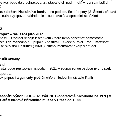
estival bude dále pokračovat za stávajících podmínek) + Burza mladých
ů
na založení Nadačního fondu
– na podporu české opery (J. Šesták připraví
, nutno vytipovat zakladatele – bude svolána specielní schůzka).
2
ojekt – realizace jaro 2012
nosti – Operaci připojit k festivalu Opera nebo ponechat samostatně
nce září rozhodnout – připojit k festivalu Divadelní svět Brno – možnost
 se školskou institucí (JAMU). Nutno informovat školy o situaci.
další aktivity
stůl
ý stůl bude realizován na podzim 2011 – zodpovědnou osobou je J. Ježek
opereta
žek připraví argumenty proti činohře v Hudebním divadle Karlín
zasedání výboru JHD – 12. září 2011 (operativně přesunuto na 19.9.) v
 Café v budově Národního muzea v Praze od 10:00.
á