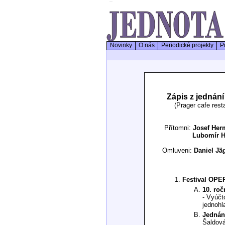
Novinky
O nás
Periodické projekty
Pr
Zápis z jednán
(Prager cafe res
Přítomni:
Josef Herm
Lubomír Havlák,
Omluveni:
Daniel Jä
Festival OPE
10. roč
- Vyúčto
jednohl
Jednán
Šaldová