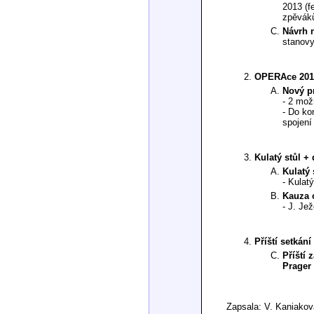
2013 (f
zpěvák
Návrh 
stanovy
OPERAce 201
Nový pr
- 2 mož
- Do ko
spojení
Kulatý stůl + 
Kulatý 
- Kulat
Kauza 
- J. Je
Příští setkání
Příští 
Prager
Zapsala: V. Kaniakov